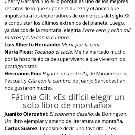
Cherry Garrard. Y lo elijo porque es uno de los mejores
retratos de lo que supone la dureza y el ánimo que
impulsaba a los exploradores de comienzos del siglo XX
a conquistar los últimos extremos del planeta. Luego,
ya clásicos de la montaña, elegiría
Entre cero y ocho mil
metros
y
Cita con la cumbre
.
Luis Alberto Hernando:
Morir por la cima
.
Núria Picas:
Tocando el vacío
. Me ha marcado mucho
por la historia épica de supervivencia que vivieron los
protagonistas.
Hermanos Pou:
Bájame una estrella
, de Miriam Garcia
Pascual, y
Cita con la cumbre
, de Juanjo Sansebastian,
nos gustaron mucho.
Fátima Gil: «Es difícil elegir un
solo libro de montaña»
Juanito Oiarzabal
:
El supremo desafío,
de Bonington.
Un libro ejemplar y ameno de literatura de montaña.
Carlos Suárez
: Imposible decir uno favorito…
Los