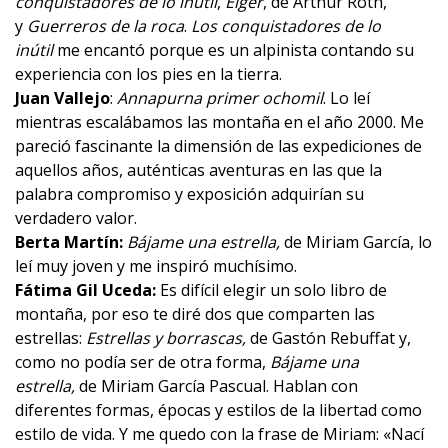
conquistadores de lo inútil
,
Eiger
, de Arthur Roth,
y
Guerreros de la roca
.
Los conquistadores de lo
inútil
me encantó porque es un alpinista contando su
experiencia con los pies en la tierra.
Juan Vallejo
:
Annapurna primer ochomil
. Lo leí
mientras escalábamos las montaña en el año 2000. Me
pareció fascinante la dimensión de las expediciones de
aquellos años, auténticas aventuras en las que la
palabra compromiso y exposición adquirían su
verdadero valor.
Berta Martín:
Bájame una estrella
,
de Miriam García, lo
leí muy joven y me inspiró muchísimo.
Fátima Gil Uceda:
Es difícil elegir un solo libro de
montaña, por eso te diré dos que comparten las
estrellas:
Estrellas y borrascas
,
de Gastón Rebuffat y,
como no podía ser de otra forma,
Bájame una
estrella
,
de Miriam García Pascual. Hablan con
diferentes formas, épocas y estilos de la libertad como
estilo de vida. Y me quedo con la frase de Miriam: «Nací