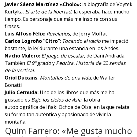
Javier Sáenz Martínez «Cholo»:
la biografía de Voytek
Kurtyka,
El arte de la libertad
, la esperaba hace mucho
tiempo. Es personaje que más me inspira con sus
frases.
Luis Alfoso Félix:
Revelatios,
de Jerry Moffat
Carlos Logroño “Citro”
:
Tocando el vacío
me impactó
bastante, lo leí durante una estancia en los Andes.
Nacho Mulero:
El juego de escalar
, de Dani Andrada.
También
El 9º grado
y
Pedriza. Historia de 32 sendas
de la vertical
.
Oriol Duixans.
Montañas de una vida
,
de Walter
Bonatti.
Julio Cernuda:
Uno de los libros que más me ha
gustado es
Bajo los cielos de Asia
, la obra
autobiográfica de Iñaki Ochoa de Olza, en la que relata
su forma tan auténtica y apasionada de vivir la
montaña.
Quim Farrero: «Me gusta mucho