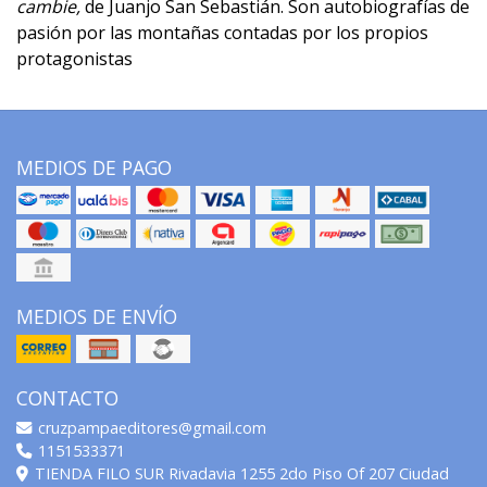
cambie
,
de Juanjo San Sebastián. Son autobiografías de
pasión por las montañas contadas por los propios
protagonistas
MEDIOS DE PAGO
MEDIOS DE ENVÍO
CONTACTO
cruzpampaeditores@gmail.com
1151533371
TIENDA FILO SUR Rivadavia 1255 2do Piso Of 207 Ciudad