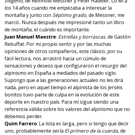
oxígeno
, de Reinhold Messner y Peter Habeler. Lo leí a
los 14 años cuando me empezaba a interesar la
montaña y junto con
Séptimo grado
, de Messner, me
marcó.. Nunca después me impresioné tanto un libro
de montaña, el cuándo es importante.
Juan Manuel Maestre
:
Estrellas y borrascas
, de Gastón
Rebuffat. Por mi propio sentir y por las muchas
opiniones de otros compañeros, este clásico, por su
fácil lectura, nos arrastró hacia un cúmulo de
sensaciones y deseos que configuraron el resurgir del
alpinismo en España a mediados del pasado siglo.
Supongo que a las generaciones actuales no les dirá
nada, pero en aquel tiempo el alpinista de los jerséis
bonitos tuvo parte de culpa en la evolución de este
deporte en nuestro país. Para mí sigue siendo una
referencia válida sobre los valores del alpinismo que no
debemos perder.
Quim Farrero
: La lista es larga, pero si tengo que decir
uno, probablemente sería
El primero de la cuerda
,
de