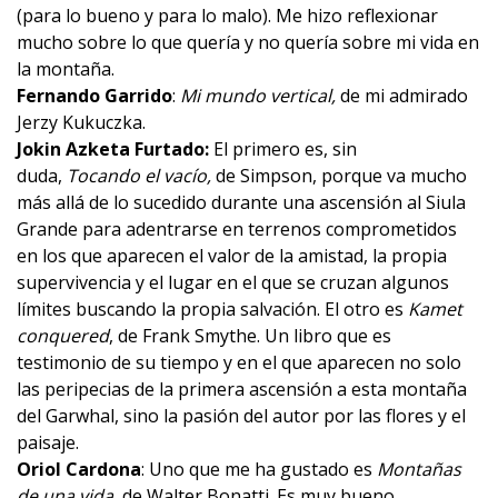
(para lo bueno y para lo malo). Me hizo reflexionar
mucho sobre lo que quería y no quería sobre mi vida en
la montaña.
Fernando Garrido
:
Mi mundo vertical
,
de mi admirado
Jerzy Kukuczka.
Jokin Azketa Furtado:
El primero es, sin
duda,
Tocando el vacío
,
de Simpson, porque va mucho
más allá de lo sucedido durante una ascensión al Siula
Grande para adentrarse en terrenos comprometidos
en los que aparecen el valor de la amistad, la propia
supervivencia y el lugar en el que se cruzan algunos
límites buscando la propia salvación. El otro es
Kamet
conquered
, de Frank Smythe. Un libro que es
testimonio de su tiempo y en el que aparecen no solo
las peripecias de la primera ascensión a esta montaña
del Garwhal, sino la pasión del autor por las flores y el
paisaje.
Oriol Cardona
: Uno que me ha gustado es
Montañas
de una vida
, de Walter Bonatti. Es muy bueno.