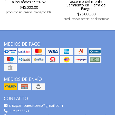
ascenso del monte
a los andes 1951-52
Sarmiento en Tierra del
$45.000,00
Fuego
producto sin precio: no disponible
$25.000,00
producto sin precio: no disponible
MEDIOS DE PAGO
MEDIOS DE ENVÍO
CONTACTO
cruzpampaeditores@gmail.com
1151533371