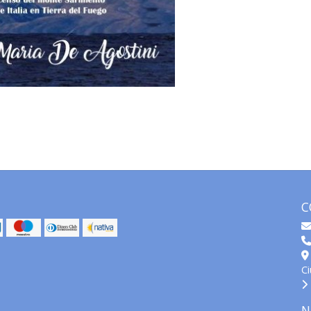
C
C
N