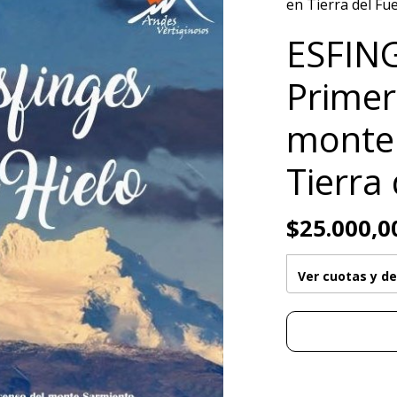
en Tierra del Fu
ESFIN
Primer
monte
Tierra
$25.000,0
Ver cuotas y d