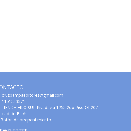
ONTACTO
cruzpampaeditores@gmail.com
1151533371
TIENDA FILO SUR Rivadavia 1255 2do Piso Of 207
iudad de Bs As
Botón de arrepentimiento
EWSLETTER