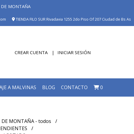
E DE MONTAÑA
com
TIENDA FILO SUR Rivadavia 1255 2do Piso Of 207 Ciudad de Bs As
CREAR CUENTA
INICIAR SESIÓN
AJE A MALVINAS
BLOG
CONTACTO
0
 DE MONTAÑA - todos
PENDIENTES