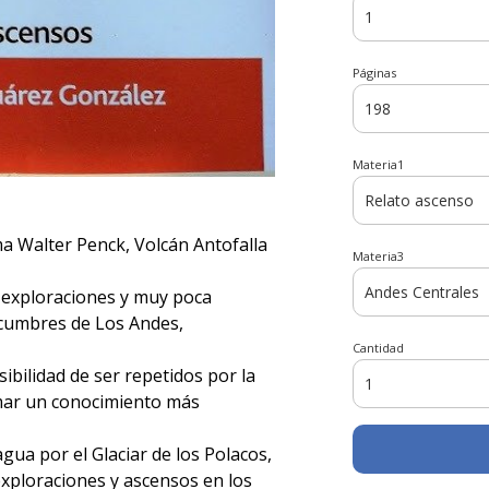
Páginas
Materia1
ema Walter Penck, Volcán Antofalla
Materia3
e exploraciones y muy poca
 cumbres de Los Andes,
Cantidad
bilidad de ser repetidos por la
mar un conocimiento más
gua por el Glaciar de los Polacos,
 exploraciones y ascensos en los