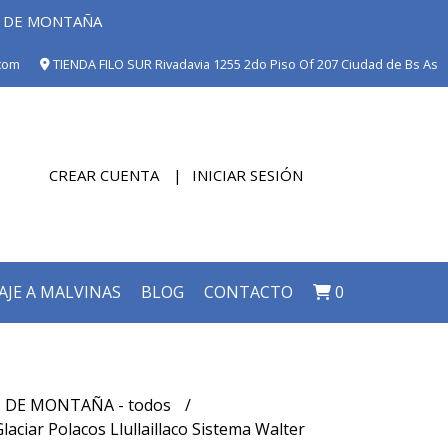
E DE MONTAÑA
com
TIENDA FILO SUR Rivadavia 1255 2do Piso Of 207 Ciudad de Bs As
CREAR CUENTA
INICIAR SESIÓN
AJE A MALVINAS
BLOG
CONTACTO
0
 DE MONTAÑA - todos
laciar Polacos Llullaillaco Sistema Walter