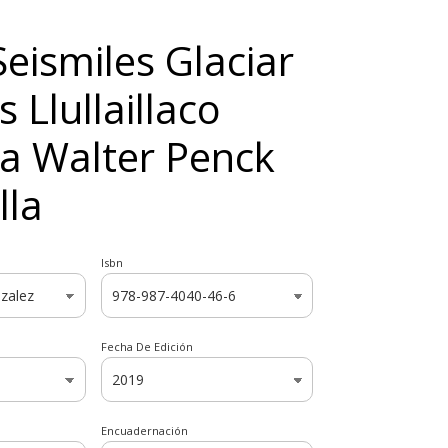
Seismiles Glaciar
 Llullaillaco
a Walter Penck
lla
Isbn
Fecha De Edición
Encuadernación